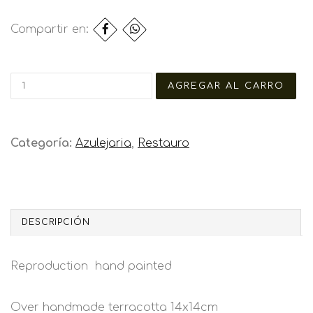
Compartir en:
Categoría:
Azulejaria
,
Restauro
DESCRIPCIÓN
Reproduction hand painted
Over handmade terracotta 14x14cm