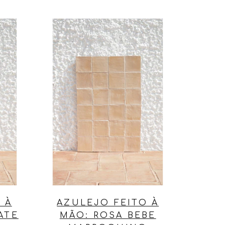
 À
AZULEJO FEITO À
ATE
MÃO: ROSA BEBE