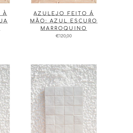
 À
AZULEJO FEITO Á
UA
MÃO: AZUL ESCURO
O
MARROQUINO
€120,00