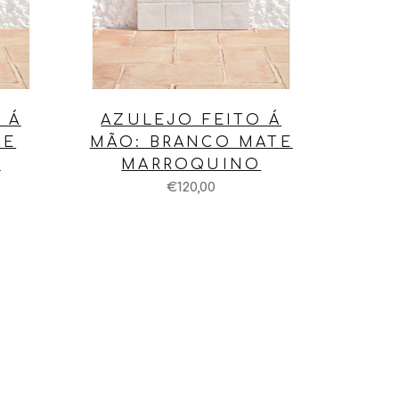
 Á
AZULEJO FEITO Á
BE
MÃO: BRANCO MATE
O
MARROQUINO
€120,00