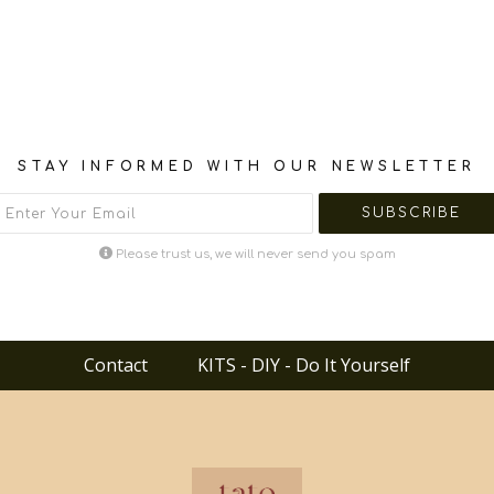
STAY INFORMED WITH OUR NEWSLETTER
Please trust us, we will never send you spam
Contact
KITS - DIY - Do It Yourself