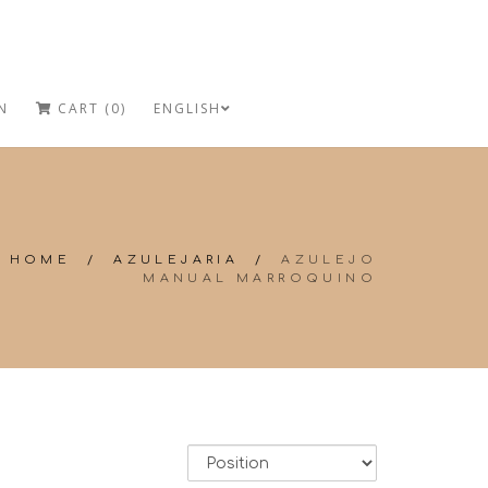
N
CART (0)
ENGLISH
HOME
/
AZULEJARIA
/
AZULEJO
MANUAL MARROQUINO