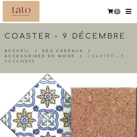
0
COASTER - 9 DÉCEMBRE
ACCUEIL
/
DES CADEAUX
/
ACCESSOIRES DE MODE
/
COASTER - 9
DÉCEMBRE