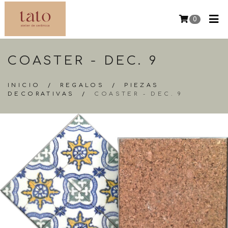
0
COASTER - DEC. 9
INICIO
/
REGALOS
/
PIEZAS
DECORATIVAS
/
COASTER - DEC. 9