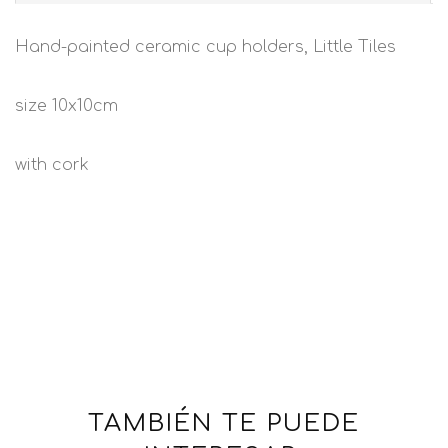
Hand-painted ceramic cup holders, Little Tiles
size 10x10cm
with cork
TAMBIÉN TE PUEDE