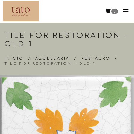
0
TILE FOR RESTORATION -
OLD 1
INICIO
/
AZULEJARIA
/
RESTAURO
/
TILE FOR RESTORATION - OLD 1