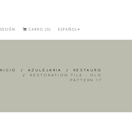
 SESIÓN
CARRO (0)
ESPAÑOL
INICIO
/
AZULEJARIA
/
RESTAURO
/
RESTORATION TILE - OLD
PATTERN 17