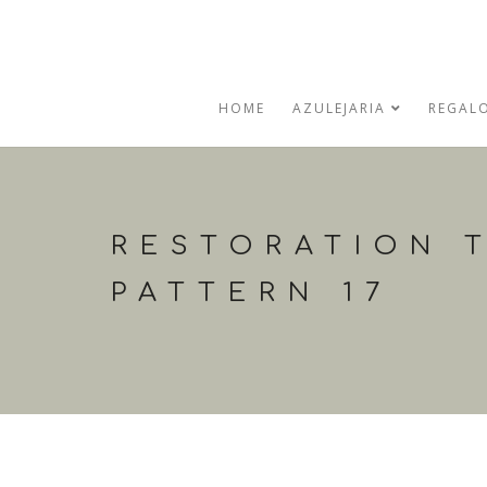
HOME
AZULEJARIA
REGAL
RESTORATION T
PATTERN 17