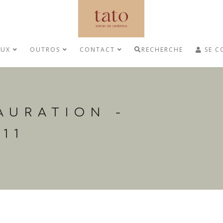
AUX
OUTROS
CONTACT
RECHERCHE
SE C
AURATION -
11