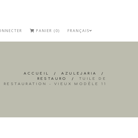
ONNECTER
PANIER (0)
FRANÇAIS
ACCUEIL
/
AZULEJARIA
/
RESTAURO
/
TUILE DE
RESTAURATION - VIEUX MODÈLE 11