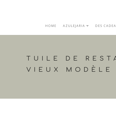
HOME
AZULEJARIA
DES CADE
TUILE DE REST
VIEUX MODÈLE 