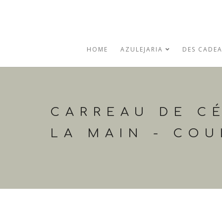
HOME
AZULEJARIA
DES CADE
CARREAU DE C
LA MAIN - CO