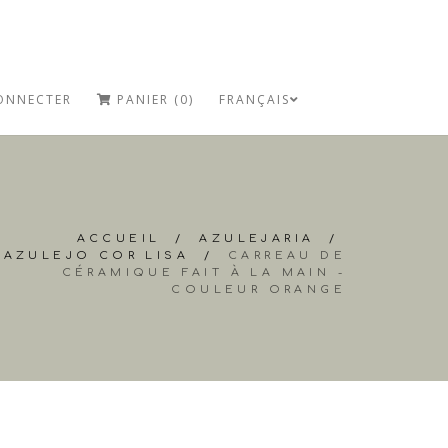
ONNECTER
PANIER (0)
FRANÇAIS
ACCUEIL
/
AZULEJARIA
/
AZULEJO COR LISA
/
CARREAU DE
CÉRAMIQUE FAIT À LA MAIN -
COULEUR ORANGE