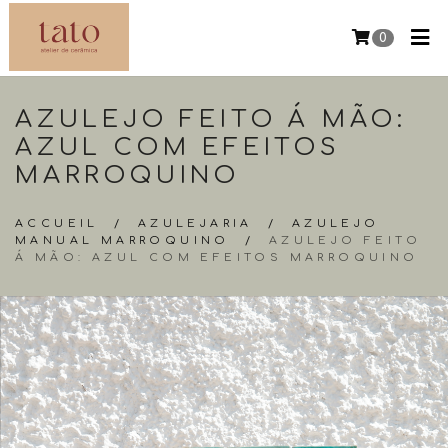
0
AZULEJO FEITO Á MÃO:
AZUL COM EFEITOS
MARROQUINO
ACCUEIL
/
AZULEJARIA
/
AZULEJO
MANUAL MARROQUINO
/
AZULEJO FEITO
Á MÃO: AZUL COM EFEITOS MARROQUINO