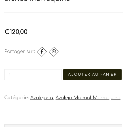
€120,00
Partager sur:
Catégorie:
Azulejaria
,
Azulejo Manual Marroquino