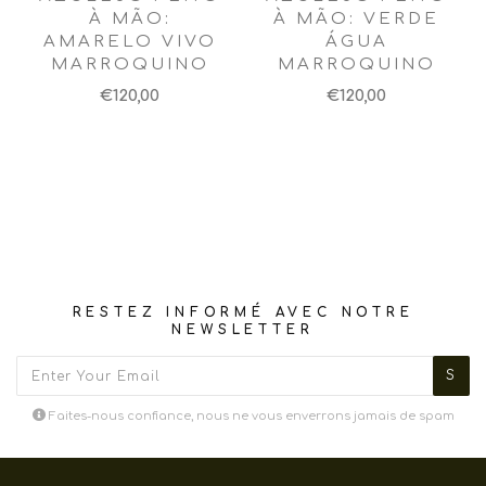
À MÃO:
À MÃO: VERDE
AMARELO VIVO
ÁGUA
MARROQUINO
MARROQUINO
€120,00
€120,00
RESTEZ INFORMÉ AVEC NOTRE
NEWSLETTER
Faites-nous confiance, nous ne vous enverrons jamais de spam