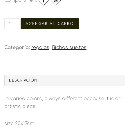
Compartir en:
Categoría:
regalos
,
Bichos sueltos
DESCRIPCIÓN
In varied colors, always different because it is an
artistic piece
size 20x17cm