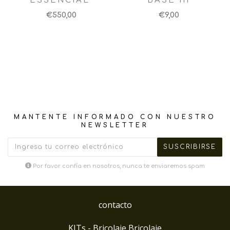
ESSENCIAL"
BASE III
€550,00
€9,00
MANTENTE INFORMADO CON NUESTRO
NEWSLETTER
Por favor confía en nosotros, nunca te enviaremos spam
contacto
KITs - Bricolaje Bricolaje