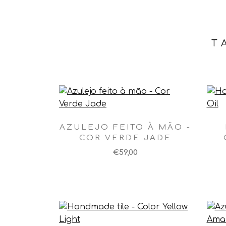
T
AZULEJO FEITO À MÃO -
COR VERDE JADE
€59,00