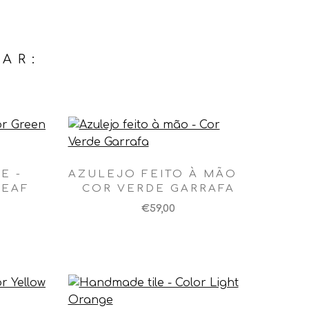
AR:
E -
AZULEJO FEITO À MÃO -
LEAF
COR VERDE GARRAFA
€59,00