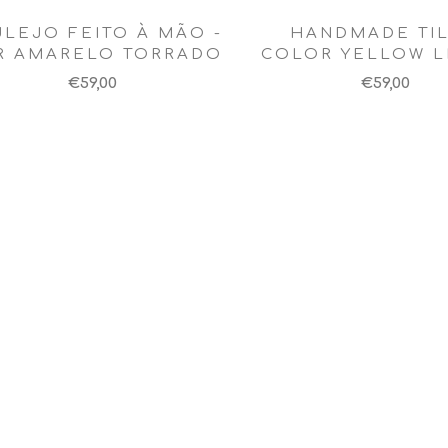
LEJO FEITO À MÃO -
HANDMADE TIL
R AMARELO TORRADO
COLOR YELLOW 
€59,00
€59,00