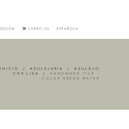
 SESIÓN
CARRO (0)
ESPAÑOL
INICIO
/
AZULEJARIA
/
AZULEJO
COR LISA
/
HANDMADE TILE -
COLOR GREEN WATER