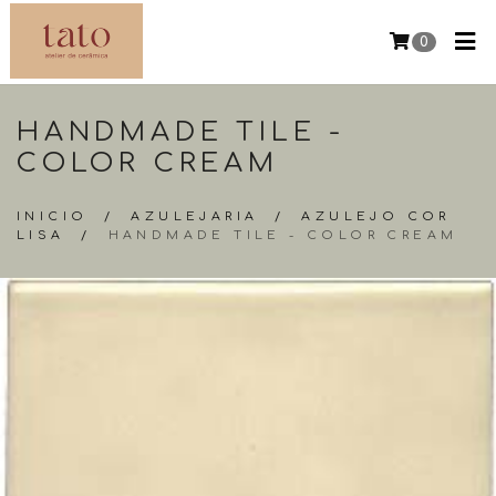
0
HANDMADE TILE -
COLOR CREAM
INICIO
/
AZULEJARIA
/
AZULEJO COR
LISA
/
HANDMADE TILE - COLOR CREAM