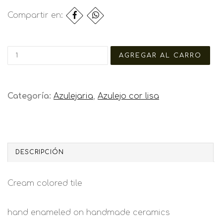
Compartir en:
Categoría:
Azulejaria
,
Azulejo cor lisa
DESCRIPCIÓN
Cream colored tile
hand enameled on handmade ceramics