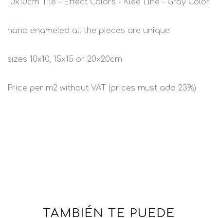
10x10cm Tile - Effect Colors - Klee Line - Gray Color
hand enameled all the pieces are unique
sizes 10x10, 15x15 or 20x20cm
Price per m2 without VAT (prices must add 23%)
TAMBIÉN TE PUEDE