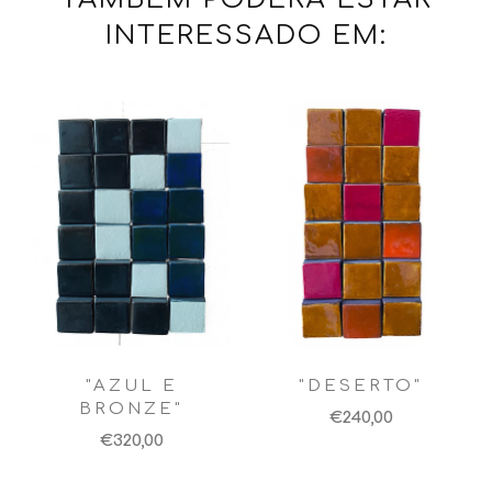
INTERESSADO EM:
"AZUL E
"DESERTO"
BRONZE"
€240,00
€320,00