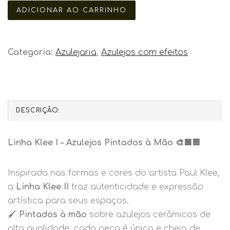
Categoria:
Azulejaria
,
Azulejos com efeitos
DESCRIÇÃO:
Linha Klee I – Azulejos Pintados à Mão 🎨🟩🟦
Inspirada nas formas e cores do artista Paul Klee,
a
Linha Klee II
traz autenticidade e expressão
artística para seus espaços.
🖌️
Pintados à mão
sobre azulejos cerâmicos de
alta qualidade, cada peça é única e cheia de