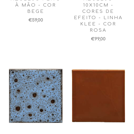
À MÃO - COR
10X10CM -
BEGE
CORES DE
EFEITO - LINHA
€59,00
KLEE - COR
ROSA
€99,00