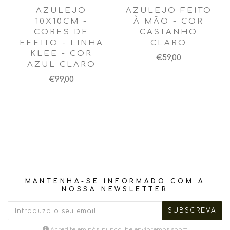
AZULEJO
AZULEJO FEITO
10X10CM -
À MÃO - COR
CORES DE
CASTANHO
EFEITO - LINHA
CLARO
KLEE - COR
€59,00
AZUL CLARO
€99,00
MANTENHA-SE INFORMADO COM A
NOSSA NEWSLETTER
Acredite em nós, nunca lhe enviaremos spam