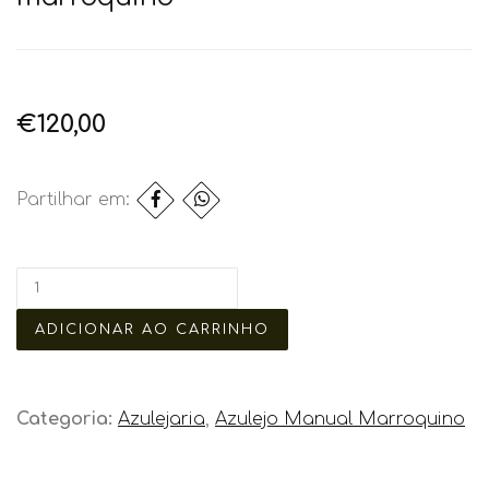
€120,00
Partilhar em:
Categoria:
Azulejaria
,
Azulejo Manual Marroquino