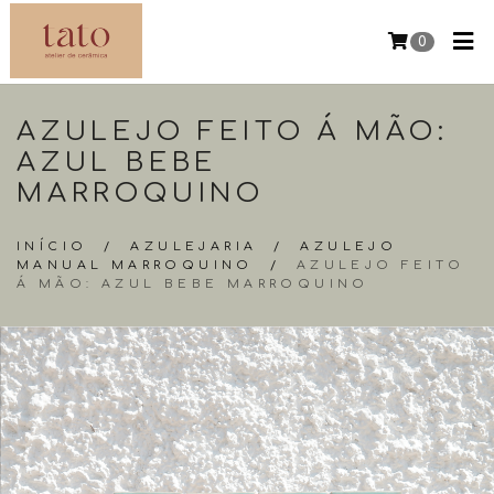
0
AZULEJO FEITO Á MÃO:
AZUL BEBE
MARROQUINO
INÍCIO
/
AZULEJARIA
/
AZULEJO
MANUAL MARROQUINO
/
AZULEJO FEITO
Á MÃO: AZUL BEBE MARROQUINO