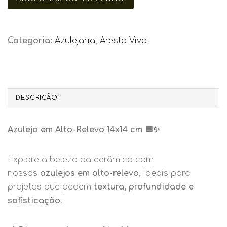
Categoria:
Azulejaria
,
Aresta Viva
DESCRIÇÃO:
Azulejo em Alto-Relevo 14x14 cm 🟦✨
Explore a beleza da cerâmica com
nossos
azulejos em alto-relevo
, ideais para
projetos que pedem
textura, profundidade e
sofisticação
.